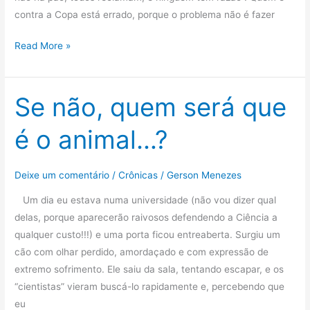
contra a Copa está errado, porque o problema não é fazer
Quem
Read More »
é
contra
a
Se não, quem será que
Copa
é o animal…?
está
errado
Quem
Deixe um comentário
/
Crônicas
/
Gerson Menezes
é
Um dia eu estava numa universidade (não vou dizer qual
a
delas, porque aparecerão raivosos defendendo a Ciência a
favor,
qualquer custo!!!) e uma porta ficou entreaberta. Surgiu um
também
cão com olhar perdido, amordaçado e com expressão de
extremo sofrimento. Ele saiu da sala, tentando escapar, e os
“cientistas” vieram buscá-lo rapidamente e, percebendo que
eu