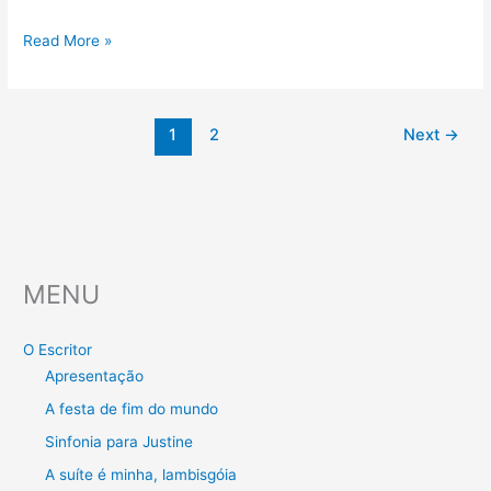
Se
Read More »
não,
quem
será
1
2
Next
→
que
é
o
animal…?
MENU
O Escritor
Apresentação
A festa de fim do mundo
Sinfonia para Justine
A suíte é minha, lambisgóia