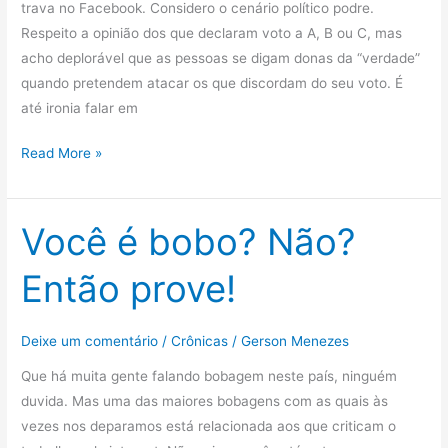
trava no Facebook. Considero o cenário político podre.
Respeito a opinião dos que declaram voto a A, B ou C, mas
acho deplorável que as pessoas se digam donas da “verdade”
quando pretendem atacar os que discordam do seu voto. É
até ironia falar em
A
Read More »
“verdade”
e
a
Você é bobo? Não?
realidade
Então prove!
Deixe um comentário
/
Crônicas
/
Gerson Menezes
Que há muita gente falando bobagem neste país, ninguém
duvida. Mas uma das maiores bobagens com as quais às
vezes nos deparamos está relacionada aos que criticam o