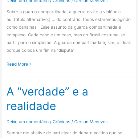
Deixe um comentário
/
Crônicas
/
Gerson Menezes
e
Sobre a guarda compartilhada, a guerra civil e a violência…
o
ou: (título alternativo:) … do contrário, todos estaremos agindo
terrorismo…
como canalhas Esse assunto da guarda compartilhada é
complexo. Cada caso é um caso, mas no Brasil costuma-se
partir para o simplismo. A guarda compartilhada é, sim, o ideal,
porque coloca um fim na “disputa”
Guarda
Read More »
compartilhada
e
outros
A “verdade” e a
temas
realidade
Deixe um comentário
/
Crônicas
/
Gerson Menezes
Sempre me abstive de participar do debate político que se