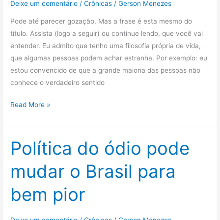
Deixe um comentário
/
Crônicas
/
Gerson Menezes
Pode até parecer gozação. Mas a frase é esta mesmo do
título. Assista (logo a seguir) ou continue lendo, que você vai
entender. Eu admito que tenho uma filosofia própria de vida,
que algumas pessoas podem achar estranha. Por exemplo: eu
estou convencido de que a grande maioria das pessoas não
conhece o verdadeiro sentido
Política
Read More »
é
que
nem
Política do ódio pode
sexualidade:
mudar o Brasil para
tem
que
bem pior
deixar
fluir
naturalmente
Deixe um comentário
/
Crônicas
/
Gerson Menezes