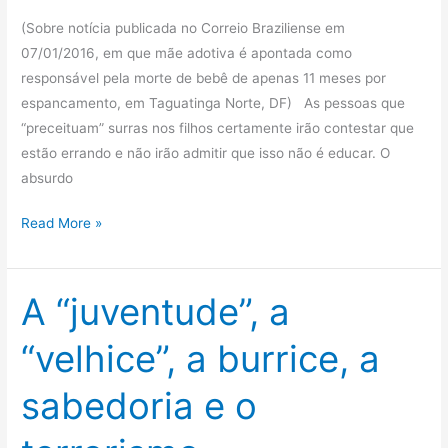
(Sobre notícia publicada no Correio Braziliense em
07/01/2016, em que mãe adotiva é apontada como
responsável pela morte de bebê de apenas 11 meses por
espancamento, em Taguatinga Norte, DF) As pessoas que
“preceituam” surras nos filhos certamente irão contestar que
estão errando e não irão admitir que isso não é educar. O
absurdo
Violência
Read More »
contra
crianças
e
A “juventude”, a
a
“velhice”, a burrice, a
pregação
dos
sabedoria e o
“adultos”