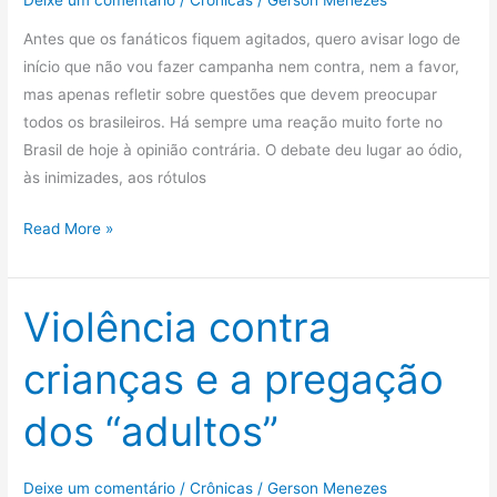
Antes que os fanáticos fiquem agitados, quero avisar logo de
início que não vou fazer campanha nem contra, nem a favor,
mas apenas refletir sobre questões que devem preocupar
todos os brasileiros. Há sempre uma reação muito forte no
Brasil de hoje à opinião contrária. O debate deu lugar ao ódio,
às inimizades, aos rótulos
Política
Read More »
do
ódio
pode
Violência contra
mudar
crianças e a pregação
o
Brasil
dos “adultos”
para
bem
pior
Deixe um comentário
/
Crônicas
/
Gerson Menezes