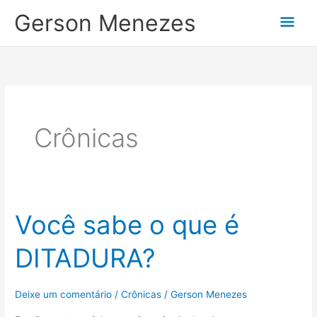
Ir
Gerson Menezes
Men
para
o
prin
conteúdo
Crônicas
Você sabe o que é
DITADURA?
Deixe um comentário
/
Crônicas
/
Gerson Menezes