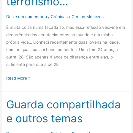
terrorismo…
Deixe um comentário
/
Crônicas
/
Gerson Menezes
É muita coisa numa tacada só, mas essa reflexão veio-me em
decorrência dos acontecimentos no mundo e em minha
própria vida… Conheci recentemente duas jovens na idade,
com as quais passei bons momentos. Uma tem 24 anos, a
outra, 28. São apenas 4 anos de diferença entre elas, o
suficiente para que a de 28
A
Read More »
“juventude”,
a
“velhice”,
Guarda compartilhada
a
e outros temas
burrice,
a
sabedoria