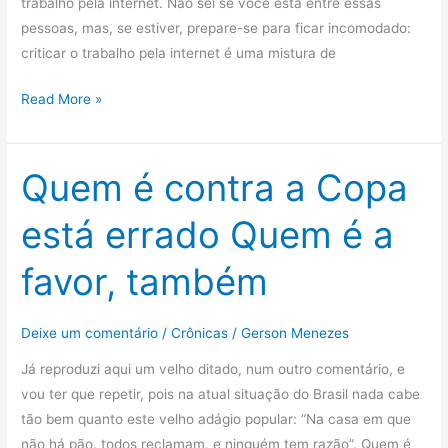
trabalho pela internet. Não sei se você está entre essas
pessoas, mas, se estiver, prepare-se para ficar incomodado:
criticar o trabalho pela internet é uma mistura de
Você
Read More »
é
bobo?
Não?
Quem é contra a Copa
Então
está errado Quem é a
prove!
favor, também
Deixe um comentário
/
Crônicas
/
Gerson Menezes
Já reproduzi aqui um velho ditado, num outro comentário, e
vou ter que repetir, pois na atual situação do Brasil nada cabe
tão bem quanto este velho adágio popular: “Na casa em que
não há pão, todos reclamam, e ninguém tem razão”. Quem é